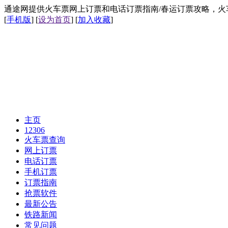
通途网提供火车票网上订票和电话订票指南/春运订票攻略，火车票网上
[
手机版
] [
设为首页
] [
加入收藏
]
主页
12306
火车票查询
网上订票
电话订票
手机订票
订票指南
抢票软件
最新公告
铁路新闻
常见问题