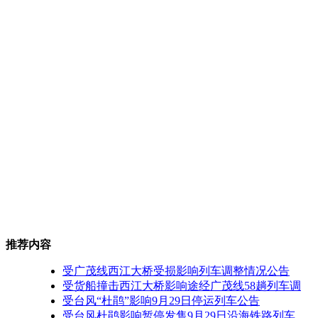
推荐内容
受广茂线西江大桥受损影响列车调整情况公告
受货船撞击西江大桥影响途经广茂线58趟列车调
受台风“杜鹃”影响9月29日停运列车公告
受台风杜鹃影响暂停发售9月29日沿海铁路列车