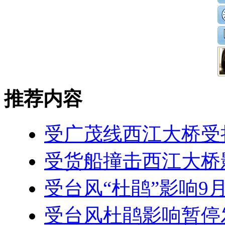
推荐内容
受广茂线西江大桥受
受货船撞击西江大桥
受台风“杜鹃”影响9
受台风杜鹃影响暂停