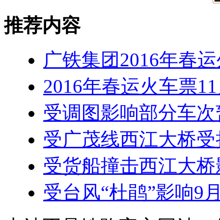
推荐内容
广铁集团2016年春
2016年春运火车票
受调图影响部分车次
受广茂线西江大桥受
受货船撞击西江大桥
受台风“杜鹃”影响9