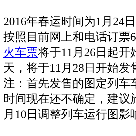
2016年春运时间为1月24
按照目前网上和电话订票6
火车票
将于11月26日起
天，将于11月28日开始
注：首先发售的图定列车
时间现在还不确定，建议
月10日调整列车运行图影