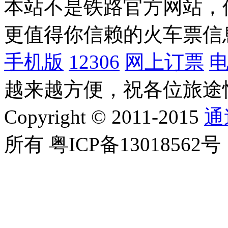
本站不是铁路官方网站，
更值得你信赖的火车票信
手机版
12306
网上订票
越来越方便，祝各位旅途
Copyright © 2011-2015
通
所有 粤ICP备13018562号