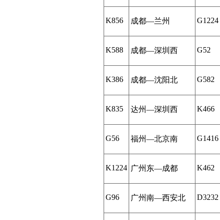
K856
G1224
成都—兰州
K588
G52
成都—深圳西
K386
G582
成都—沈阳北
K835
K466
达州—深圳西
G56
G1416
福州—北京南
K1224
K462
广州东—成都
G96
D3232
广州南—西安北