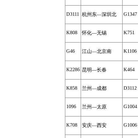
D3111
G1347
杭州东—深圳北
K808
K751
怀化—无锡
G46
K1106
江山—北京南
K2286
K464
昆明—长春
K858
D3112
兰州—成都
1096
G1004
兰州—太原
K708
G1006
安庆—西安